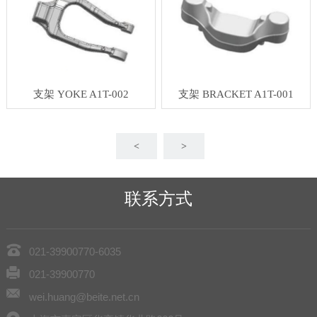
支架 YOKE A1T-002
支架 BRACKET A1T-001
<
>
联系方式
021-39900770-6035
021-39900770
wei.huang@beite.net.cn