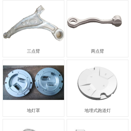
三点臂
两点臂
地灯罩
地埋式跑道灯